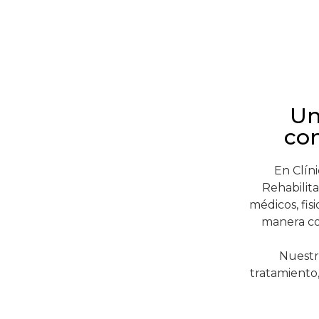
Un
co
En Clín
Rehabilita
médicos, fis
manera co
Nuestr
tratamiento,