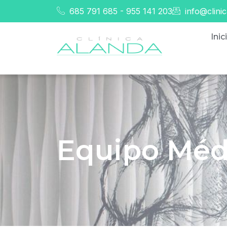
685 791 685 - 955 141 203
info@clini
Inic
Equipo Méd