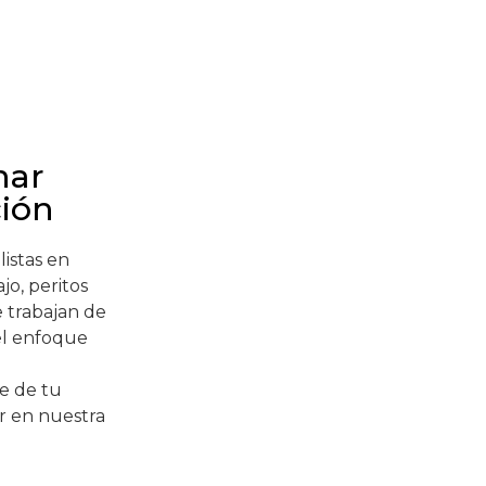
nar
ión
istas en
jo, peritos
e trabajan de
el enfoque
e de tu
or en nuestra