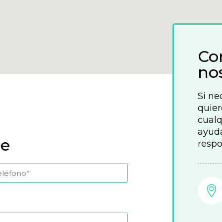
Co
no
Si ne
quier
cualq
ayuda
je
respo