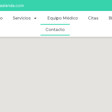
caalanda.com
io
Servicios
Equipo Médico
Citas
B
Contacto