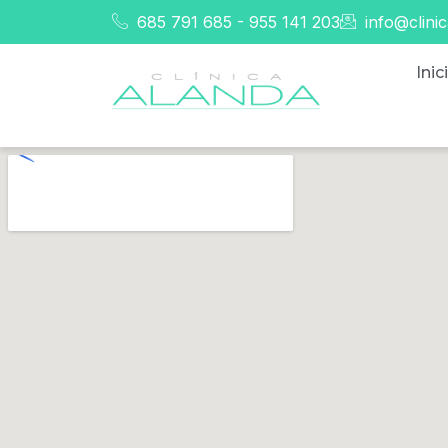
685 791 685 - 955 141 203
info@clini
Inic