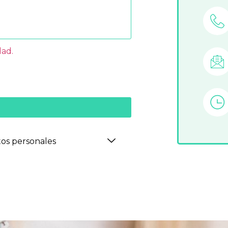
dad.
>
tos personales