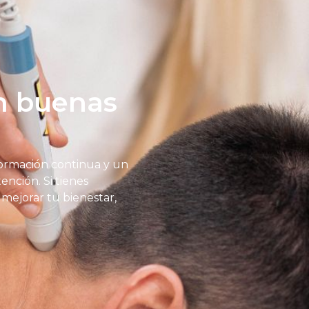
en buenas
ormación continua y un
ención. Si tienes
mejorar tu bienestar,