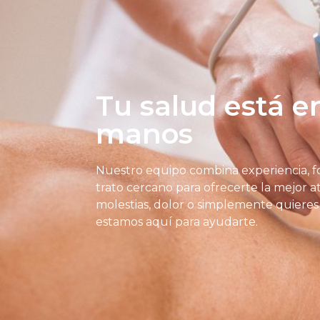
Tu salud está 
manos
Nuestro equipo combina experiencia, f
trato cercano para ofrecerte la mejor at
molestias, dolor o simplemente quieres 
estamos aquí para ayudarte.