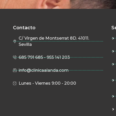
Contacto
S
C/ Virgen de Montserrat 8D. 41011.
Sevilla
685 791 685 - 955 141 203
info@clinicaalanda.com
Lunes - Viernes 9:00 - 20:00